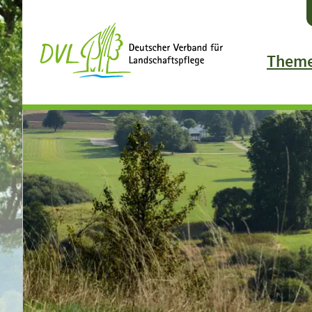
Them
Agrarpol
Ländlic
Biologis
Biodiver
Klimasc
Landsch
Gewässe
Landcar