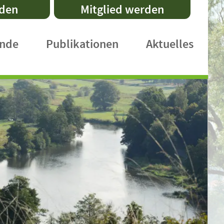
nden
Mitglied werden
ände
Publikationen
Aktuelles
DVL-Schriftenreihe
Fachpublikationen
Faltblätter
Praxishefte
International Publications
DVL-Rundbrief