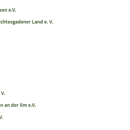
en e.V.
chtesgadener Land e. V.
.
 V.
 an der Ilm e.V.
V.