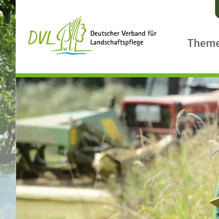
Them
Agrarpol
Ländlic
Biologis
Biodiver
Klimasc
Landsch
Gewässe
Landcar