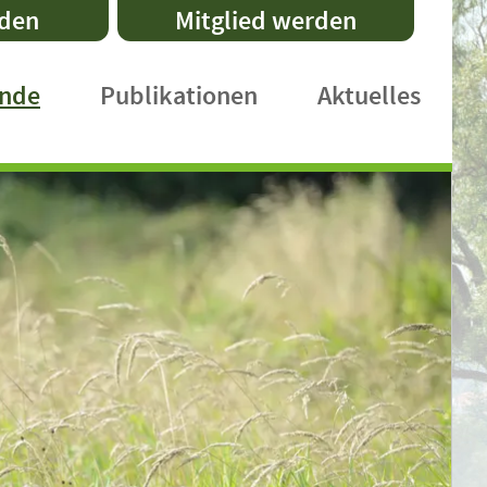
nden
Mitglied werden
ände
Publikationen
Aktuelles
DVL-Schriftenreihe
Fachpublikationen
Faltblätter
Praxishefte
International Publications
DVL-Rundbrief