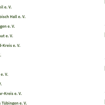
l e. V.
sch Hall e. V.
en e. V.
t e. V.
Kreis e. V.
.
e. V.
.
-Kreis e. V.
 Tübingen e. V.