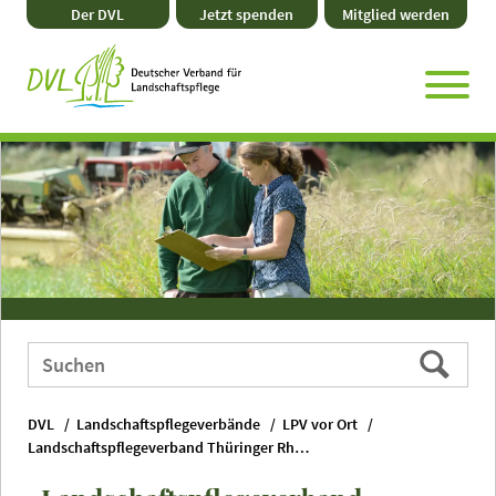
Direkt
Zum
Zum
Zur
Der DVL
Jetzt spenden
Mitglied werden
zum
Hauptmenü
Seitenende
Website-
Seiteninhalt
Suche
Webauftritt
Suchen
durchsuchen
nach:
DVL
Landschaftspflegeverbände
LPV vor Ort
Landschaftspflegeverband Thüringer Rhön e. V.