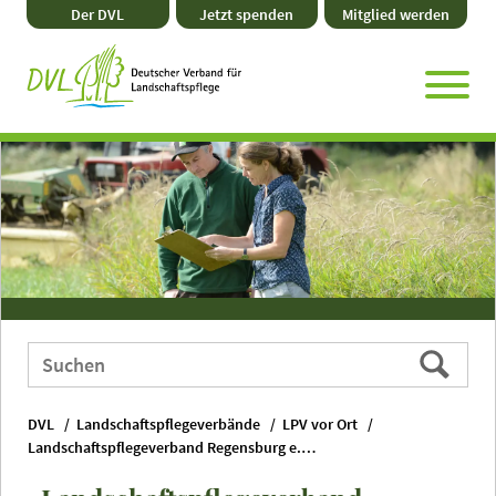
Direkt
Zum
Zum
Zur
Der DVL
Jetzt spenden
Mitglied werden
zum
Hauptmenü
Seitenende
Website-
Seiteninhalt
Suche
Webauftritt
Suchen
durchsuchen
nach:
DVL
Landschaftspflegeverbände
LPV vor Ort
Landschaftspflegeverband Regensburg e. V.