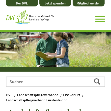
Direkt
Zum
Zum
Zur
Der DVL
Jetzt spenden
Mitglied werden
zum
Hauptmenü
Seitenende
Website-
Seiteninhalt
Suche
Webauftritt
Suchen
durchsuchen
nach:
DVL
Landschaftspflegeverbände
LPV vor Ort
Landschaftspflegeverband Fürstenfeldbruck e. V.