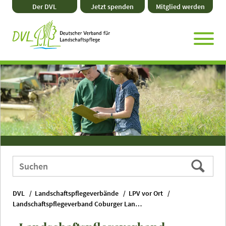
Direkt
Zum
Zum
Zur
Der DVL
Jetzt spenden
Mitglied werden
zum
Hauptmenü
Seitenende
Website-
Seiteninhalt
Suche
Webauftritt
Suchen
durchsuchen
nach:
DVL
Landschaftspflegeverbände
LPV vor Ort
Landschaftspflegeverband Coburger Land e. V.