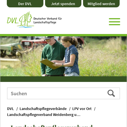
Direkt
Zum
Zum
Zur
Der DVL
Jetzt spenden
Mitglied werden
zum
Hauptmenü
Seitenende
Website-
Seiteninhalt
Suche
Webauftritt
Suchen
durchsuchen
nach:
DVL
Landschaftspflegeverbände
LPV vor Ort
Landschaftspflegeverband Weidenberg und Umgebung e. V.