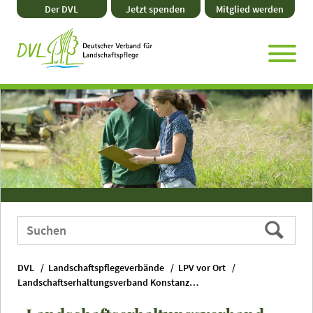
Direkt
Zum
Zum
Zur
Der DVL
Jetzt spenden
Mitglied werden
zum
Hauptmenü
Seitenende
Website-
Seiteninhalt
Suche
Webauftritt
Suchen
durchsuchen
nach:
DVL
Landschaftspflegeverbände
LPV vor Ort
Landschaftserhaltungsverband Konstanz e. V.