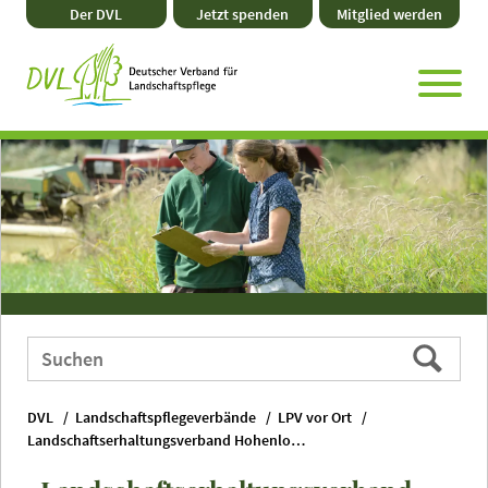
Direkt
Zum
Zum
Zur
Der DVL
Jetzt spenden
Mitglied werden
zum
Hauptmenü
Seitenende
Website-
Seiteninhalt
Suche
Webauftritt
Suchen
durchsuchen
nach:
DVL
Landschaftspflegeverbände
LPV vor Ort
Landschaftserhaltungsverband Hohenlohekreis e. V.