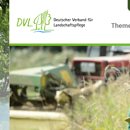
Them
Agrarpol
Ländlic
Biologis
Biodiver
Klimasc
Landsch
Gewässe
Landcar