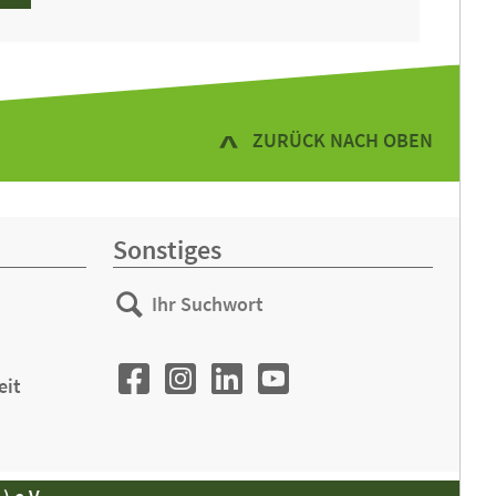
ZURÜCK NACH OBEN
Sonstiges
Ihr
Suchen
Suchwort
eit