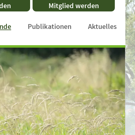
nden
Mitglied werden
ände
Publikationen
Aktuelles
DVL-Schriftenreihe
Fachpublikationen
Faltblätter
Praxishefte
International Publications
DVL-Rundbrief