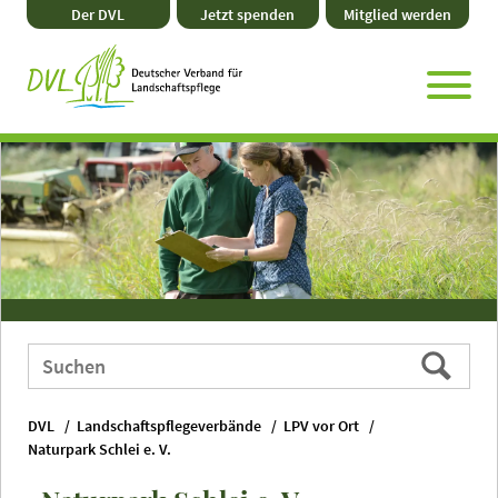
Direkt
Zum
Zum
Zur
Der DVL
Jetzt spenden
Mitglied werden
zum
Hauptmenü
Seitenende
Website-
Seiteninhalt
Suche
Webauftritt
Suchen
durchsuchen
nach:
DVL
Landschaftspflegeverbände
LPV vor Ort
Naturpark Schlei e. V.