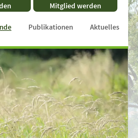
nden
Mitglied werden
ände
Publikationen
Aktuelles
DVL-Schriftenreihe
Fachpublikationen
Faltblätter
Praxishefte
International Publications
DVL-Rundbrief