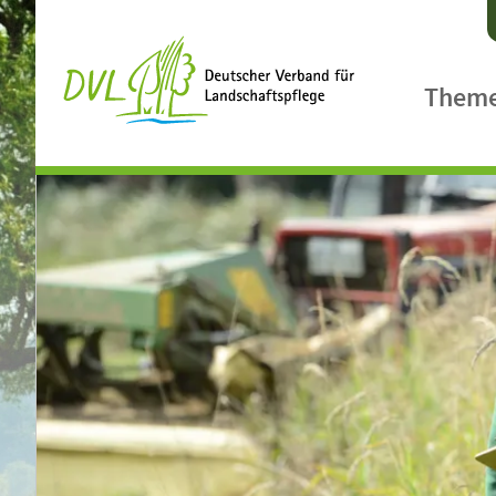
Them
Agrarpol
Ländlic
Biologis
Biodiver
Klimasc
Landsch
Gewässe
Landcar