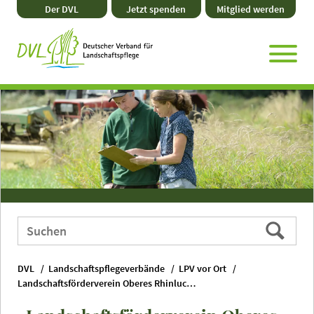
Direkt
Zum
Zum
Zur
Der DVL
Jetzt spenden
Mitglied werden
zum
Hauptmenü
Seitenende
Website-
Seiteninhalt
Suche
Webauftritt
Suchen
durchsuchen
nach:
DVL
Landschaftspflegeverbände
LPV vor Ort
Landschaftsförderverein Oberes Rhinluch e. V.