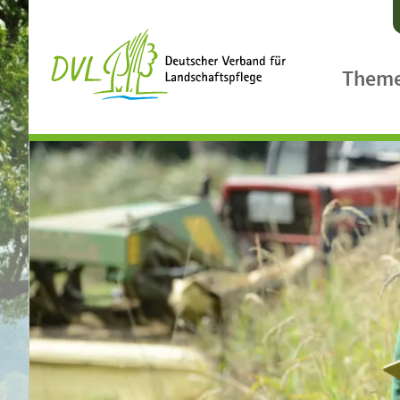
Them
Agrarpol
Ländlic
Biologis
Biodiver
Klimasc
Landsch
Gewässe
Landcar