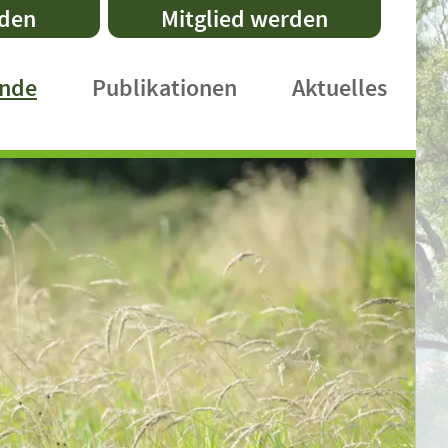
nden
Mitglied werden
ände
Publikationen
Aktuelles
DVL-Schriftenreihe
Fachpublikationen
Faltblätter
Praxishefte
International Publications
DVL-Rundbrief