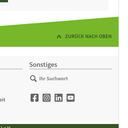
ZURÜCK NACH OBEN
Sonstiges
Ihr
Suchen
Suchwort
eit