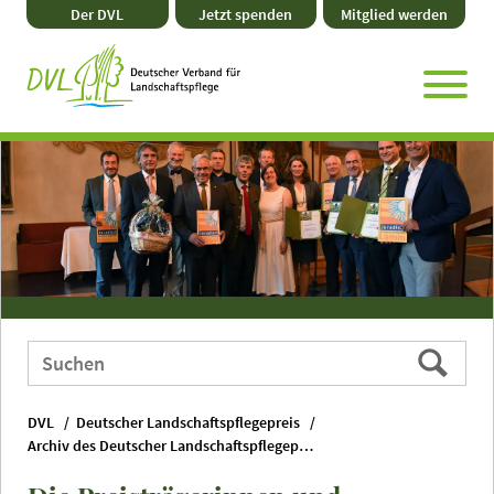
Direkt
Zum
Zum
Zur
Der DVL
Jetzt spenden
Mitglied werden
zum
Hauptmenü
Seitenende
Website-
Seiteninhalt
Suche
Webauftritt
Suchen
durchsuchen
nach:
DVL
Deutscher Landschaftspflegepreis
Archiv des Deutscher Landschaftspflegepreises bis 2010