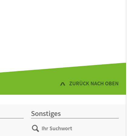
ZURÜCK NACH OBEN
Sonstiges
Ihr
Suchen
Suchwort