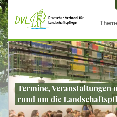
Them
Agrarpol
Ländlic
Biologis
Biodiver
Klimasc
Termine, Veranstaltungen u
Landsch
rund um die Landschaftspfle
Gewässe
Landcar