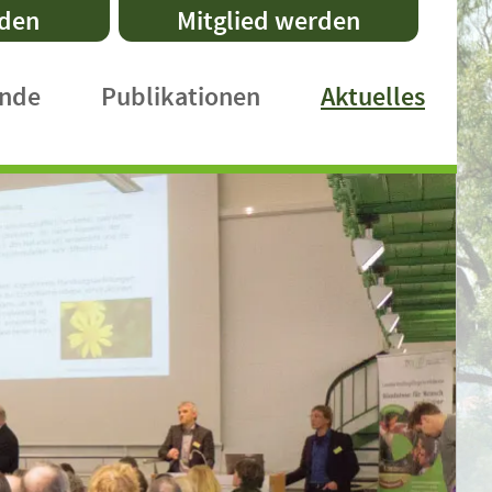
nden
Mitglied werden
ände
Publikationen
Aktuelles
DVL-Schriftenreihe
Fachpublikationen
Faltblätter
Praxishefte
International Publications
DVL-Rundbrief