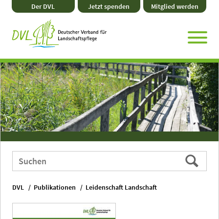
Direkt
Zum
Zum
Zur
Der DVL
Jetzt spenden
Mitglied werden
zum
Hauptmenü
Seitenende
Website-
Seiteninhalt
Suche
Webauftritt
Suchen
durchsuchen
nach:
DVL
Publikationen
Leidenschaft Landschaft