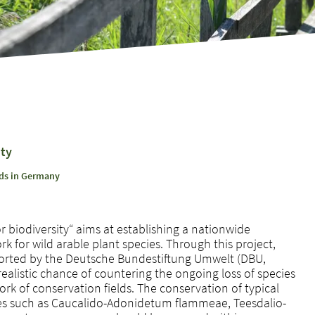
ity
lds in Germany
or biodiversity“ aims at establishing a nationwide
k for wild arable plant species. Through this project,
pported by the Deutsche Bundestiftung Umwelt (DBU,
realistic chance of countering the ongoing loss of species
k of conservation fields. The conservation of typical
es such as Caucalido-Adonidetum flammeae, Teesdalio-