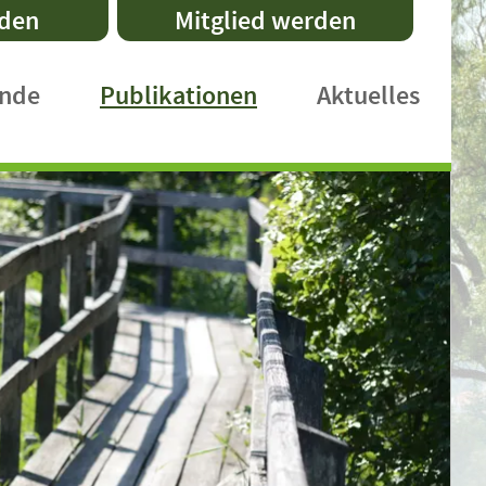
nden
Mitglied werden
ände
Publikationen
Aktuelles
DVL-Schriftenreihe
Fachpublikationen
Faltblätter
Praxishefte
International Publications
DVL-Rundbrief