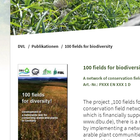
DVL
Publikationen
100 fields for biodiversity
100 fields for biodivers
A network of conservation fie
Art.-Nr.: PXXX EN XXX 1 D
The project „100 fields f
conservation field networ
which is financially su
www.dbu.de), there is a 
by implementing a networ
arable plant communiti