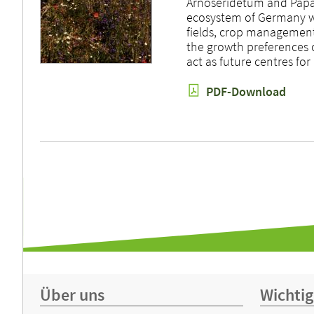
Arnoseridetum and Papa
ecosystem of Germany wit
fields, crop management
the growth preferences o
act as future centres for
PDF-Download
Über uns
Wichtig