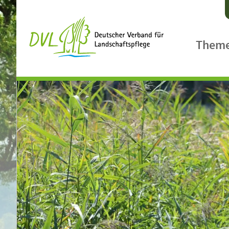
Them
Agrarpol
Ländlic
Biologis
Biodiver
Klimasc
Landsch
Gewässe
Landcar