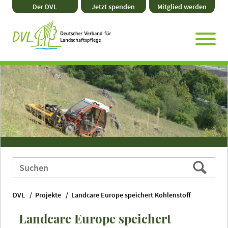
Direkt
Zum
Zum
Zur
Der DVL
Jetzt spenden
Mitglied werden
zum
Hauptmenü
Seitenende
Website-
Seiteninhalt
Suche
Webauftritt
Suchen
durchsuchen
nach:
DVL
Projekte
Landcare Europe speichert Kohlenstoff
Landcare Europe speichert