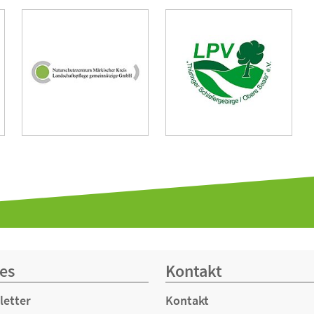
Naturschutzzentrum
Landschaftspflegeverband
Märkischer Kreis
Thüringer
band
Landschaftspflege
Schiefergebirge /
gGmbH
Obere Saale e. V.
es
Kontakt
letter
Kontakt