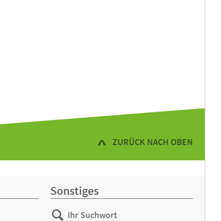
ZURÜCK NACH OBEN
Sonstiges
Ihr
Suchen