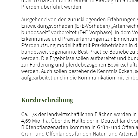
über 70 ha konnten artenreiche Pferdegrünlandflä
Pferden überführt werden.
Ausgehend von den zurückliegenden Erfahrungen wi
Entwicklungsvorhaben (E+E-Vorhaben) „Artenreiche
bundesweit“ vorbereitet (E+E-Vorphase). In dem V
Erkenntnisse und Praxiserfahrungen zur Einrichtu
Pferdenutzung modellhaft mit Praxisbetrieben in d
bundesweit sogenannte Best-Practice-Betriebe z
werden. Die Ergebnisse sollen aufbereitet und bun
zur Förderung und pferdebezogenen Bewirtschaft
werden. Auch sollen bestehende Kenntnislücken, 
aufgearbeitet und in die Kommunikation mit einb
Kurzbeschreibung
Ca. 1/3 der landwirtschaftlichen Flächen werden i
4,69 Mio. ha. Über die Hälfte der in Deutschland
Blütenpflanzenarten kommen in Grün- und Offenla
Grün- und Offenlandes für den Natur- und Artensch