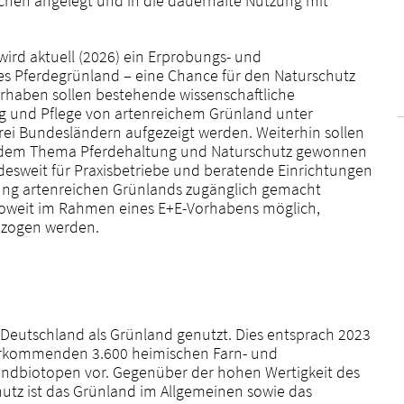
chen angelegt und in die dauerhafte Nutzung mit
rd aktuell (2026) ein Erprobungs- und
s Pferdegrünland – eine Chance für den Naturschutz
orhaben sollen bestehende wissenschaftliche
ng und Pflege von artenreichem Grünland unter
rei Bundesländern aufgezeigt werden. Weiterhin sollen
u dem Thema Pferdehaltung und Naturschutz gewonnen
desweit für Praxisbetriebe und beratende Einrichtungen
ung artenreichen Grünlands zugänglich gemacht
soweit im Rahmen eines E+E-Vorhabens möglich,
ezogen werden.
n Deutschland als Grünland genutzt. Dies entsprach 2023
 vorkommenden 3.600 heimischen Farn- und
ndbiotopen vor. Gegenüber der hohen Wertigkeit des
utz ist das Grünland im Allgemeinen sowie das