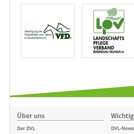
Bundesamt für
Naturschutz
Vereinigung der
Freizeitreiter und -
fahrer in Deutschland
Landschaftspflegever
e.V.
Rheingau-Taunus e.V.
Über uns
Wichtig
Der DVL
DVL-News