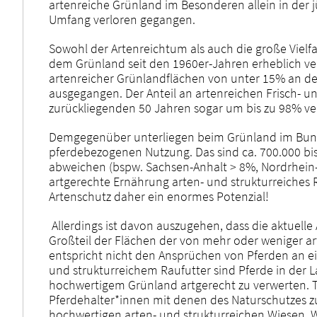
artenreiche Grünland im Besonderen allein in der 
Umfang verloren gegangen.
Sowohl der Artenreichtum als auch die große Vielfa
dem Grünland seit den 1960er-Jahren erheblich ve
artenreicher Grünlandflächen von unter 15% an d
ausgegangen. Der Anteil an artenreichen Frisch- u
zurückliegenden 50 Jahren sogar um bis zu 98% ve
Demgegenüber unterliegen beim Grünland im Bunde
pferdebezogenen Nutzung. Das sind ca. 700.000 bis
abweichen (bspw. Sachsen-Anhalt > 8%, Nordrhein-W
artgerechte Ernährung arten- und strukturreiches R
Artenschutz daher ein enormes Potenzial!
Allerdings ist davon auszugehen, dass die aktuel
Großteil der Flächen der von mehr oder weniger a
entspricht nicht den Ansprüchen von Pferden an ei
und strukturreichem Raufutter sind Pferde in der 
hochwertigem Grünland artgerecht zu verwerten. T
Pferdehalter*innen mit denen des Naturschutzes z
hochwertigen arten- und strukturreichen Wiesen,