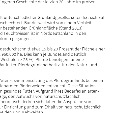
jüngeren Geschichte der letzten 20 Jahre im großen
lt unterschiedlicher Grünlandgesellschaften hat sich auf
rschlechtert. Bundesweit wird von einem Verbleib
er bestehenden Grünlandfläche (Stand 2013)
nd Feuchtwiesen ist in Norddeutschland in den
rloren gegangen.
sdurchschnitt etwa 15 bis 20 Prozent der Fläche einer
 950.000 ha. Dies kann je Bundesland deutlich
estfalen > 25 %). Pferde benötigen für eine
aufutter. Pferdegrünland besitzt für den Natur- und
le Artenzusammensetzung des Pferdegrünlands bei einem
rtenarmen Rinderweiden entspricht. Diese Situation
n gesundes Futter. Aufgrund ihres Bedarfes an arten-
Lage, den Aufwuchs von naturschutzfachlich
heoretisch decken sich daher die Ansprüche von
ur Einrichtung und zum Erhalt von naturschutzfachlich
 Weiden und Mähweiden.