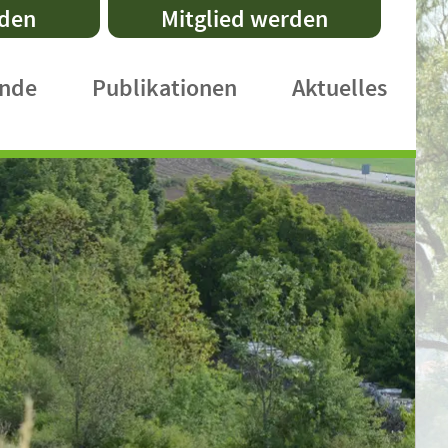
nden
Mitglied werden
ände
Publikationen
Aktuelles
DVL-Schriftenreihe
Fachpublikationen
Faltblätter
Praxishefte
International Publications
DVL-Rundbrief