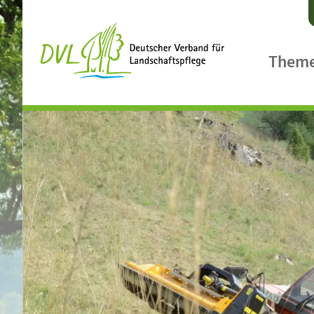
Them
Agrarpol
Ländlic
Biologis
Biodiver
Klimasc
Landsch
Gewässe
Landcar