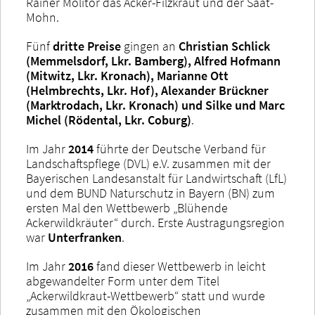
Rainer Molitor das Acker-Filzkraut und der Saat-
Mohn.
Fünf
dritte Preise
gingen an
Christian Schlick
(Memmelsdorf, Lkr. Bamberg), Alfred Hofmann
(Mitwitz, Lkr. Kronach), Marianne Ott
(Helmbrechts, Lkr. Hof), Alexander Brückner
(Marktrodach, Lkr. Kronach) und Silke und Marc
Michel (Rödental, Lkr. Coburg)
.
Im Jahr
2014
führte der Deutsche Verband für
Landschaftspflege (DVL) e.V. zusammen mit der
Bayerischen Landesanstalt für Landwirtschaft (LfL)
und dem BUND Naturschutz in Bayern (BN) zum
ersten Mal den Wettbewerb „Blühende
Ackerwildkräuter“ durch. Erste Austragungsregion
war
Unterfranken
.
Im Jahr
2016
fand dieser Wettbewerb in leicht
abgewandelter Form unter dem Titel
„Ackerwildkraut-Wettbewerb“ statt und wurde
zusammen mit den Ökologischen