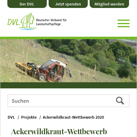
Direkt
Zum
Zum
Zur
Der DVL
Jetzt spenden
Mitglied werden
zum
Hauptmenü
Seitenende
Website-
Seiteninhalt
Suche
Webauftritt
Suchen
durchsuchen
nach:
DVL
Projekte
Ackerwildkraut-Wettbewerb 2020
Ackerwildkraut-Wettbewerb