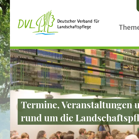
Them
Agrarpol
Ländlic
Biologis
Biodiver
Klimasc
Termine, Veranstaltungen u
Landsch
rund um die Landschaftspfle
Gewässe
Landcar