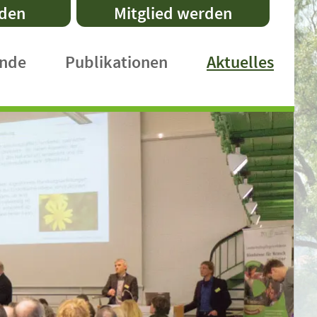
nden
Mitglied werden
ände
Publikationen
Aktuelles
DVL-Schriftenreihe
Fachpublikationen
Faltblätter
Praxishefte
International Publications
DVL-Rundbrief