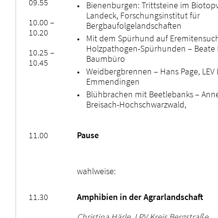
09.55
Bienenburgen: Trittsteine im Bioto
Landeck, Forschungsinstitut für
10.00 –
Bergbaufolgelandschaften
10.20
Mit dem Spürhund auf Eremitensuch
Holzpathogen-Spürhunden – Beate 
10.25 –
Baumbüro
10.45
Weidbergbrennen – Hans Page, LEV 
Emmendingen
Blühbrachen mit Beetlebanks – Anne
Breisach-Hochschwarzwald,
11.00
Pause
wahlweise:
11.30
Amphibien in der Agrarlandschaft
Christina Härle, LPV Kreis Bergstraße