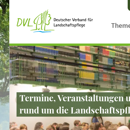
Them
Agrarpol
Ländlic
Biologis
Biodiver
Klimasc
Termine, Veranstaltungen u
Landsch
rund um die Landschaftspfle
Gewässe
Landcar