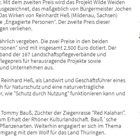
. Mit dem zweiten Preis wird das Projekt Wilde Weiden
usgezeichnet, das maßgeblich von Bürgermeister Jochen
 Das Wirken von Reinhardt Heß (Mildenau, Sachsen)
e „Engagierte Personen“. Der zweite Preis dieser
gen verliehen.
ährlich vergeben. Die zwei Preise in den beiden
rsonen“ sind mit insgesamt 2.500 Euro dotiert. Der
rband der 167 Landschaftspflegeverbände und
flegepreis für herausragende Projekte sowie
 und Unternehmen aus.
Reinhard Heß, als Landwirt und Geschäftsführer eines
h für Naturschutz und eine naturverträgliche
er, wie "Schutz durch Nutzung" funktionieren kann und
Tommy Bauß, Züchter der Ziegenrasse "Red Kalahari".
zum Erhalt der Rhöner Kulturlandschaft. Bauß´sche
Pflanzenarten. Weiterhin engagiert er sich im Thema
m Umgang mit dem Wolf für das Land Thüringen.