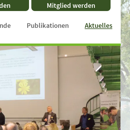
nden
Mitglied werden
ände
Publikationen
Aktuelles
DVL-Schriftenreihe
Fachpublikationen
Faltblätter
Praxishefte
International Publications
DVL-Rundbrief