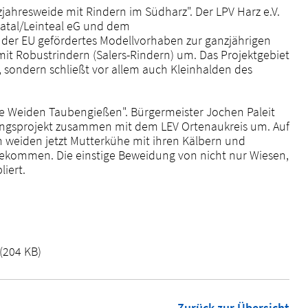
jahresweide mit Rindern im Südharz". Der LPV Harz e.V.
atal/Leinteal eG und dem
 der EU gefördertes Modellvorhaben zur ganzjährigen
mit Robustrindern (Salers-Rindern) um. Das Projektgebiet
 sondern schließt vor allem auch Kleinhalden des
e Weiden Taubengießen". Bürgermeister Jochen Paleit
ungsprojekt zusammen mit dem LEV Ortenaukreis um. Auf
n weiden jetzt Mutterkühe mit ihren Kälbern und
gekommen. Die einstige Beweidung von nicht nur Wiesen,
iert.
(204 KB)
Zurück zur Übersicht