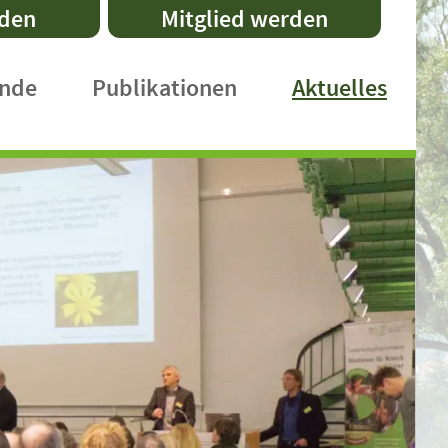
nden
Mitglied werden
ände
Publikationen
Aktuelles
DVL-Schriftenreihe
Fachpublikationen
Faltblätter
Praxishefte
International Publications
DVL-Rundbrief