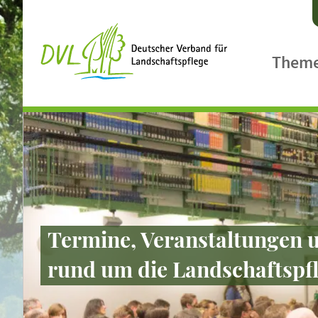
Them
Agrarpol
Ländlic
Biologis
Biodiver
Klimasc
Termine, Veranstaltungen u
Landsch
rund um die Landschaftspfle
Gewässe
Landcar