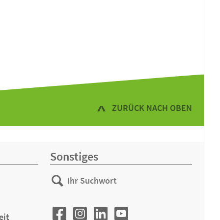
ZURÜCK NACH OBEN
Sonstiges
Ihr
Suchen
Suchwort
eit