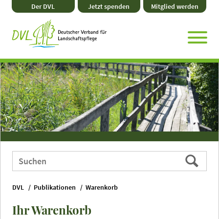
Direkt
Zum
Zum
Zur
Der DVL
Jetzt spenden
Mitglied werden
zum
Hauptmenü
Seitenende
Website-
Seiteninhalt
Suche
Webauftritt
Suchen
durchsuchen
nach:
DVL
Publikationen
Warenkorb
Ihr Warenkorb