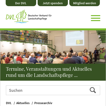
Direkt
Zum
Zum
Zur
Der DVL
Jetzt spenden
Mitglied werden
zum
Hauptmenü
Seitenende
Website-
Seiteninhalt
Suche
Termine, Veranstaltungen und Aktuelles
rund um die Landschaftspflege ...
Webauftritt
Suchen
durchsuchen
nach:
DVL
Aktuelles
Pressearchiv